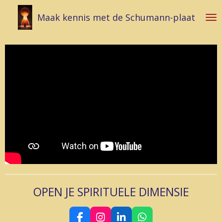
Ga
Maak kennis met de Schumann-plaat
direct
naar
de
hoofdinhoud
OPEN JE SPIRITUELE DIMENSIE
F
I
L
W