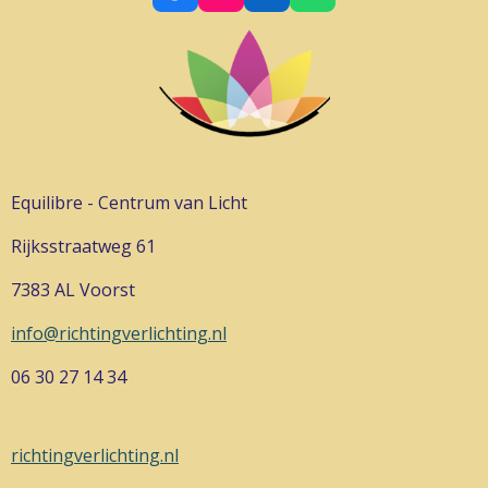
a
n
i
h
c
s
n
a
e
t
k
t
b
a
e
s
o
g
d
A
o
r
I
p
k
a
n
p
m
Equilibre - Centrum van Licht
Rijksstraatweg 61
7383 AL Voorst
info@richtingverlichting.nl
06 30 27 14 34
richtingverlichting.nl